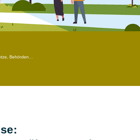
etze, Behörden…
se: