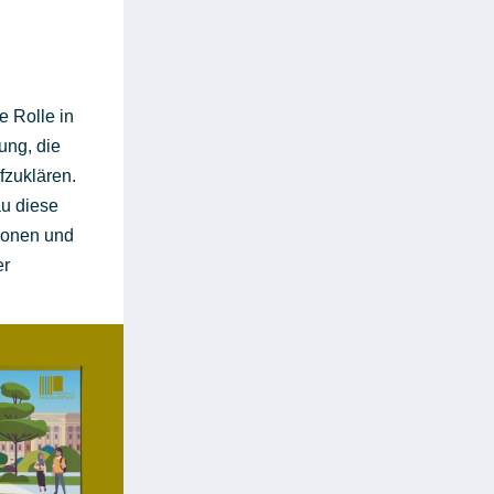
e Rolle in
ung, die
fzuklären.
au diese
tionen und
er