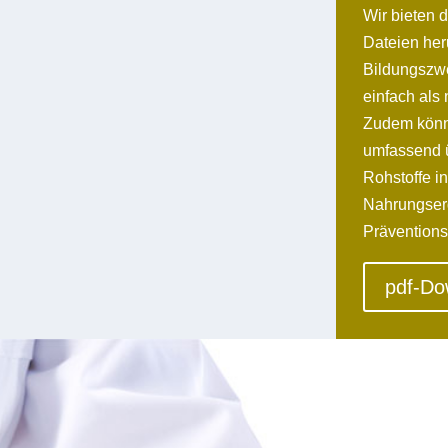
Wir bieten d
Dateien her
Bildungszwe
einfach als 
Zudem könne
umfassend ü
Rohstoffe i
Nahrungserg
Präventions
pdf-Do