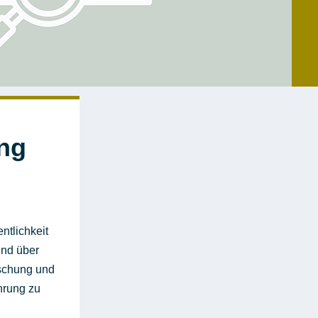
ung
ntlichkeit
und über
rschung und
hrung zu