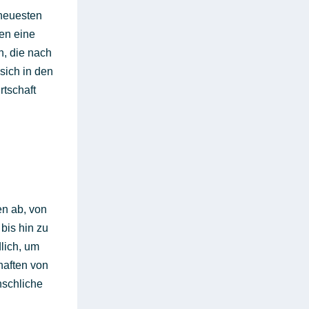
 neuesten
nen eine
n, die nach
sich in den
tschaft
n ab, von
bis hin zu
dlich, um
haften von
nschliche