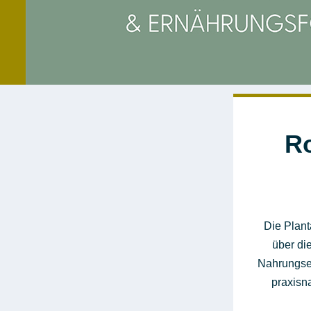
Ro
Die Plant
über di
Nahrungser
praxisn