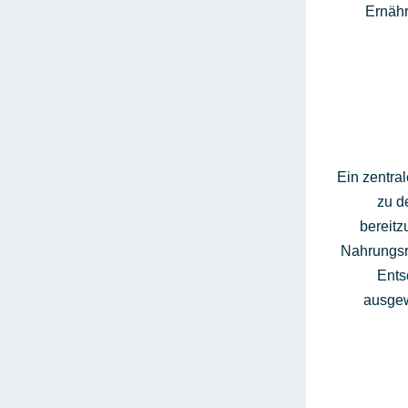
Ernähr
Ein zentral
zu d
bereitz
Nahrungsro
Ents
ausgew