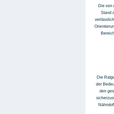
Die von 
Stand d
verlässlic
Orientieru
Bereic
Die Ratg
der Bedeu
den gesu
sicherzus
Nährstof