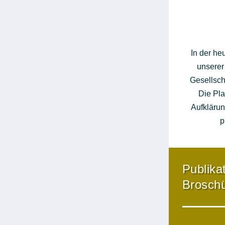
In der he
unserer
Gesellsch
Die Pla
Aufklärun
p
Publika
Broschü