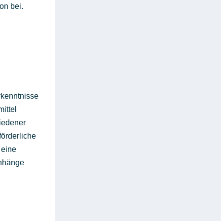
on bei.
Erkenntnisse
ittel
hiedener
förderliche
 eine
enhänge