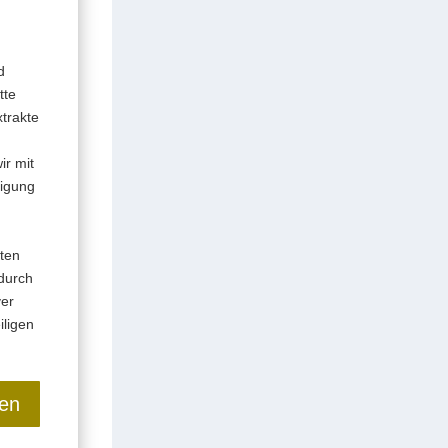
d
tte
xtrakte
ir mit
digung
eten
 durch
ver
iligen
ren