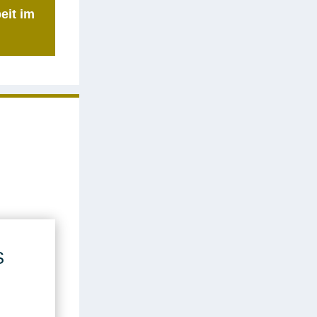
eit im
S