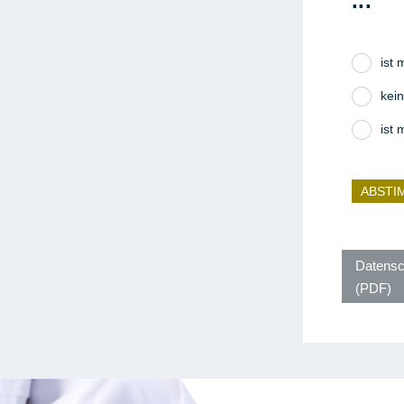
...
ist 
kei
ist 
ABSTI
Datensc
(PDF)