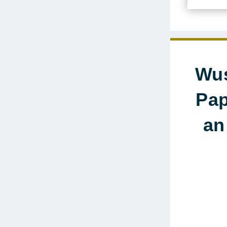
Wus
Pap
an