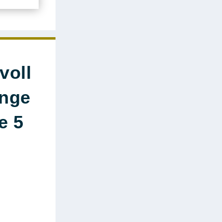
voll
enge
e 5