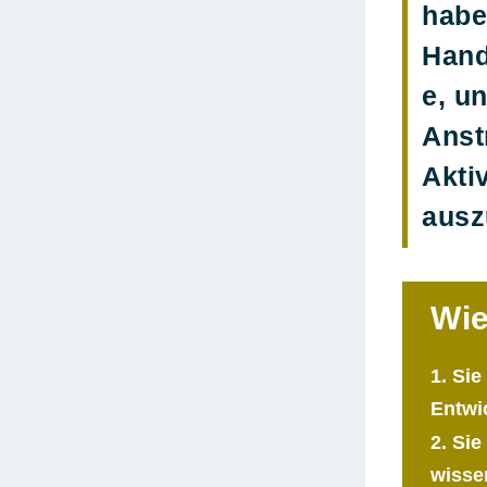
habe
Hand
e, u
Anst
Aktiv
ausz
Wie
1. Si
Entwi
2. Si
wisse