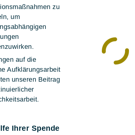
tionsmaßnahmen zu
ln, um
ungsabhängigen
kungen
enzuwirken.
ngen auf die
che Aufklärungsarbeit
sten unseren Beitrag
inuierlicher
chkeitsarbeit.
ilfe Ihrer Spende