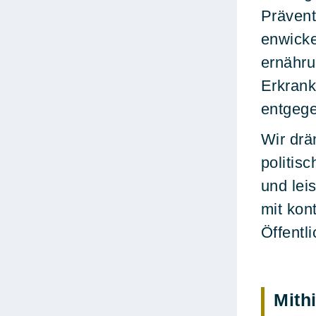
Präven
enwicke
ernähr
Erkran
entgeg
Wir drä
politis
und lei
mit kont
Öffentli
Mith