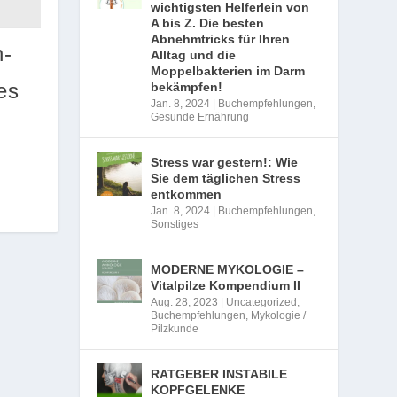
wichtigsten Helferlein von
A bis Z. Die besten
Abnehmtricks für Ihren
n-
Alltag und die
Moppelbakterien im Darm
es
bekämpfen!
Jan. 8, 2024
|
Buchempfehlungen
,
Gesunde Ernährung
Stress war gestern!: Wie
Sie dem täglichen Stress
entkommen
Jan. 8, 2024
|
Buchempfehlungen
,
Sonstiges
MODERNE MYKOLOGIE –
Vitalpilze Kompendium II
Aug. 28, 2023
|
Uncategorized
,
Buchempfehlungen
,
Mykologie /
Pilzkunde
RATGEBER INSTABILE
KOPFGELENKE