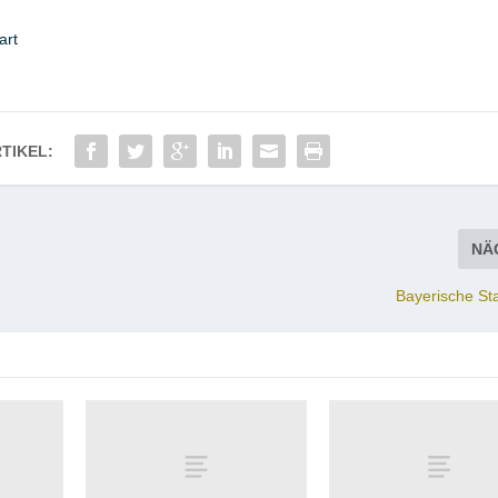
art
TIKEL:
NÄ
Bayerische St