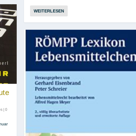
WEITERLESEN
ute
es
|
0
anuar