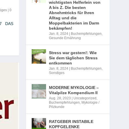
wichtigsten Helferlein von
A bis Z. Die besten
iges
|
0
Abnehmtricks für Ihren
Alltag und die
Moppelbakterien im Darm
017 DAS
bekämpfen!
Jan. 8, 2024
|
Buchempfehlungen
,
Gesunde Ernährung
Stress war gestern!: Wie
Sie dem täglichen Stress
entkommen
Jan. 8, 2024
|
Buchempfehlungen
,
Sonstiges
MODERNE MYKOLOGIE –
Vitalpilze Kompendium II
Aug. 28, 2023
|
Uncategorized
,
Buchempfehlungen
,
Mykologie /
Pilzkunde
RATGEBER INSTABILE
KOPFGELENKE