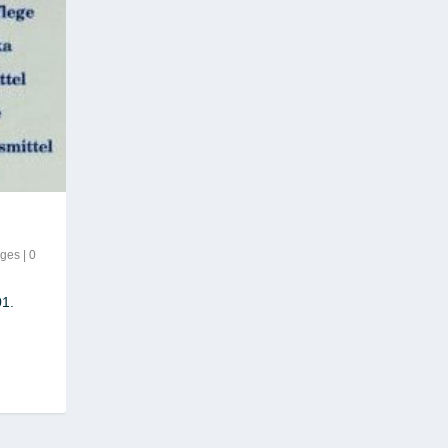
iges
|
0
01.