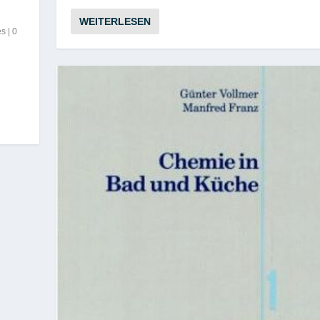
WEITERLESEN
es
|
0