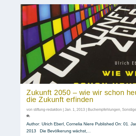
Zukunft 2050 – wie wir schon he
die Zukunft erfinden
von
stiftung-redaktion
|
Jan. 1, 2013
|
Buchempfehlungen
,
Sonstig
Author: Ulrich Eberl, Cornelia Niere Published On: 01. J
2013 Die Bevölkerung wächst,...