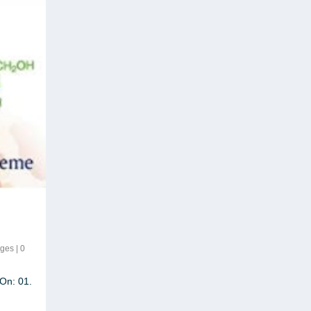
iges
|
0
On: 01.