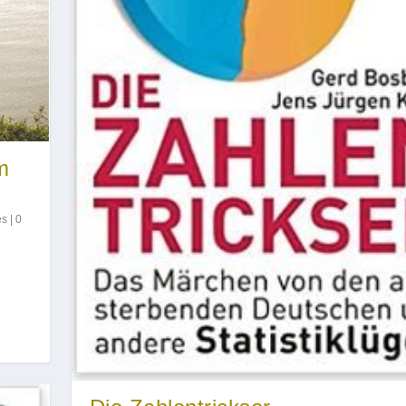
m
es
|
0