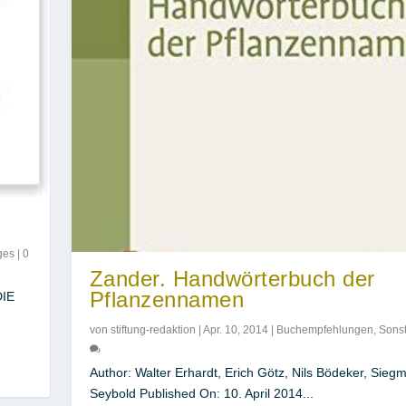
ges
|
0
Zander. Handwörterbuch der
Pflanzennamen
DIE
von
stiftung-redaktion
|
Apr. 10, 2014
|
Buchempfehlungen
,
Sonst
Author: Walter Erhardt, Erich Götz, Nils Bödeker, Sieg
Seybold Published On: 10. April 2014...