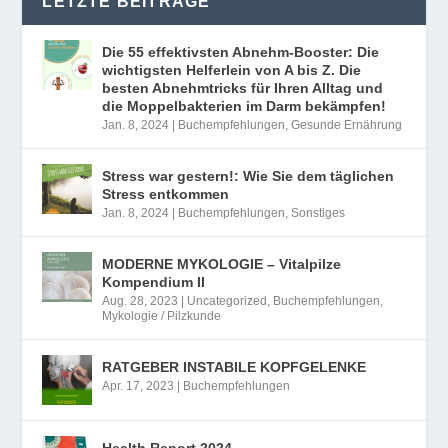
LETZTE BEITRÄGE
Die 55 effektivsten Abnehm-Booster: Die
wichtigsten Helferlein von A bis Z. Die
besten Abnehmtricks für Ihren Alltag und
die Moppelbakterien im Darm bekämpfen!
Jan. 8, 2024
|
Buchempfehlungen
,
Gesunde Ernährung
Stress war gestern!: Wie Sie dem täglichen
Stress entkommen
Jan. 8, 2024
|
Buchempfehlungen
,
Sonstiges
MODERNE MYKOLOGIE – Vitalpilze
Kompendium II
Aug. 28, 2023
|
Uncategorized
,
Buchempfehlungen
,
Mykologie / Pilzkunde
RATGEBER INSTABILE KOPFGELENKE
Apr. 17, 2023
|
Buchempfehlungen
Health Report 2024