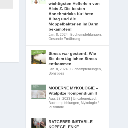
wichtigsten Helferlein von
A bis Z. Die besten
Abnehmtricks für Ihren
Alltag und die
Moppelbakterien im Darm
bekämpfen!
Jan. 8, 2024
|
Buchempfehlungen
,
Gesunde Ernährung
Stress war gestern!: Wie
Sie dem täglichen Stress
entkommen
Jan. 8, 2024
|
Buchempfehlungen
,
Sonstiges
MODERNE MYKOLOGIE –
Vitalpilze Kompendium II
Aug. 28, 2023
|
Uncategorized
,
Buchempfehlungen
,
Mykologie /
Pilzkunde
RATGEBER INSTABILE
KOPFGELENKE