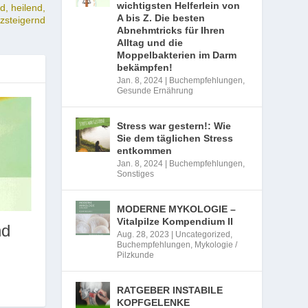
wichtigsten Helferlein von
d, heilend,
A bis Z. Die besten
zsteigernd
Abnehmtricks für Ihren
Alltag und die
Moppelbakterien im Darm
bekämpfen!
Jan. 8, 2024
|
Buchempfehlungen
,
Gesunde Ernährung
Stress war gestern!: Wie
Sie dem täglichen Stress
entkommen
Jan. 8, 2024
|
Buchempfehlungen
,
Sonstiges
MODERNE MYKOLOGIE –
Vitalpilze Kompendium II
nd
Aug. 28, 2023
|
Uncategorized
,
Buchempfehlungen
,
Mykologie /
Pilzkunde
RATGEBER INSTABILE
KOPFGELENKE