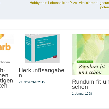
e
Hobbythek: Lebenselixier Pilze. Vitalisierend, gesun
–
poten
b-
Herkunftsangabe
men
n
tigen
Rundum fit u
29. November 2015
ten
schön
1. Januar 1998