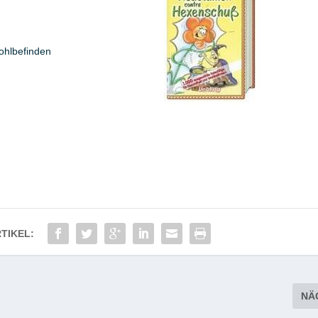
ohlbefinden
TIKEL:
NÄ