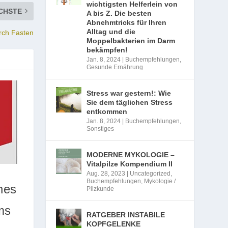
wichtigsten Helferlein von
CHSTE
A bis Z. Die besten
Abnehmtricks für Ihren
Alltag und die
rch Fasten
Moppelbakterien im Darm
bekämpfen!
Jan. 8, 2024
|
Buchempfehlungen
,
Gesunde Ernährung
Stress war gestern!: Wie
Sie dem täglichen Stress
entkommen
Jan. 8, 2024
|
Buchempfehlungen
,
Sonstiges
MODERNE MYKOLOGIE –
Vitalpilze Kompendium II
Aug. 28, 2023
|
Uncategorized
,
Buchempfehlungen
,
Mykologie /
nes
Pilzkunde
ms
RATGEBER INSTABILE
KOPFGELENKE