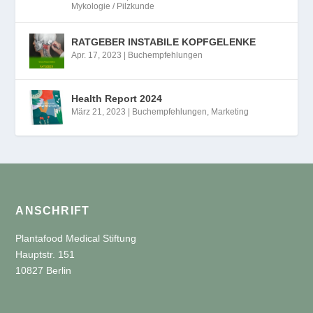
Mykologie / Pilzkunde
RATGEBER INSTABILE KOPFGELENKE
Apr. 17, 2023
|
Buchempfehlungen
Health Report 2024
März 21, 2023
|
Buchempfehlungen
,
Marketing
ANSCHRIFT
Plantafood Medical Stiftung
Hauptstr. 151
10827 Berlin