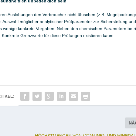
sundheitlich unbedenklich sein
ren Auslobungen den Verbraucher nicht täuschen (z.B. Mogelpackung
die Auswahl möglicher analytischer Prüfparameter zur Sicherstellung und
es wenige konkrete Vorgaben. Neben den chemischen Parametern betrif
. Konkrete Grenzwerte für diese Prüfungen existieren kaum.
TIKEL:
NÄ
HÖCHSTMENGEN VON VITAMINEN UND MINERA