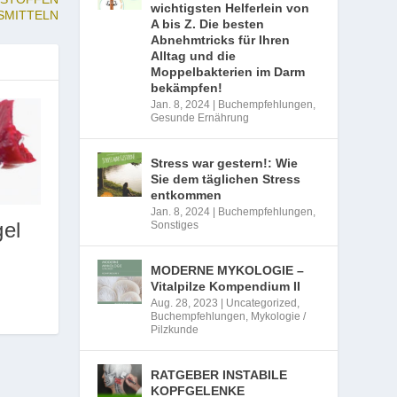
wichtigsten Helferlein von
SMITTELN
A bis Z. Die besten
Abnehmtricks für Ihren
Alltag und die
Moppelbakterien im Darm
bekämpfen!
Jan. 8, 2024
|
Buchempfehlungen
,
Gesunde Ernährung
Stress war gestern!: Wie
Sie dem täglichen Stress
entkommen
Jan. 8, 2024
|
Buchempfehlungen
,
el
Sonstiges
MODERNE MYKOLOGIE –
Vitalpilze Kompendium II
Aug. 28, 2023
|
Uncategorized
,
Buchempfehlungen
,
Mykologie /
Pilzkunde
RATGEBER INSTABILE
KOPFGELENKE