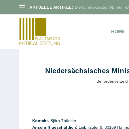
AKTUELLE ARTIKEL:
Die 55 effektivsten Abnehm-Bo
HOME
Niedersächsisches Minis
Behördenverzeich
Kontakt
:
Björn
Thümler
Anschrift geschäftlich:
Leibnizufer 9,
30169
Hanno