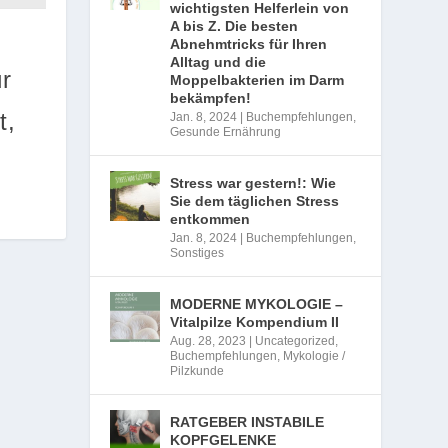
wichtigsten Helferlein von
A bis Z. Die besten
Abnehmtricks für Ihren
Alltag und die
ür
Moppelbakterien im Darm
bekämpfen!
t,
Jan. 8, 2024
|
Buchempfehlungen
,
Gesunde Ernährung
Stress war gestern!: Wie
Sie dem täglichen Stress
entkommen
Jan. 8, 2024
|
Buchempfehlungen
,
Sonstiges
MODERNE MYKOLOGIE –
Vitalpilze Kompendium II
Aug. 28, 2023
|
Uncategorized
,
Buchempfehlungen
,
Mykologie /
Pilzkunde
RATGEBER INSTABILE
KOPFGELENKE