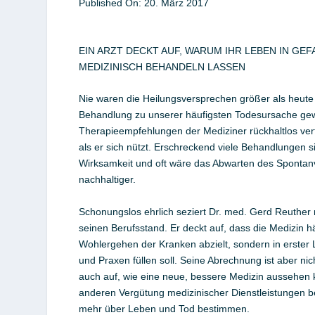
Published On:
20. März
2017
EIN ARZT DECKT AUF, WARUM IHR LEBEN IN GEFA
MEDIZINISCH BEHANDELN LASSEN
Nie waren die Heilungsversprechen größer als heute u
Behandlung zu unserer häufigsten Todesursache ge
Therapieempfehlungen der Mediziner rückhaltlos vertr
als er sich nützt. Erschreckend viele Behandlungen
Wirksamkeit und oft wäre das Abwarten des Spontan
nachhaltiger.
Schonungslos ehrlich seziert Dr. med. Gerd Reuther 
seinen Berufsstand. Er deckt auf, dass die Medizin häu
Wohlergehen der Kranken abzielt, sondern in erster L
und Praxen füllen soll. Seine Abrechnung ist aber nic
auch auf, wie eine neue, bessere Medizin aussehen k
anderen Vergütung medizinischer Dienstleistungen b
mehr über Leben und Tod bestimmen.