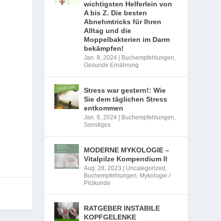
wichtigsten Helferlein von
A bis Z. Die besten
Abnehmtricks für Ihren
Alltag und die
Moppelbakterien im Darm
bekämpfen!
Jan. 8, 2024
|
Buchempfehlungen
,
Gesunde Ernährung
Stress war gestern!: Wie
Sie dem täglichen Stress
entkommen
Jan. 8, 2024
|
Buchempfehlungen
,
Sonstiges
MODERNE MYKOLOGIE –
Vitalpilze Kompendium II
Aug. 28, 2023
|
Uncategorized
,
Buchempfehlungen
,
Mykologie /
Pilzkunde
RATGEBER INSTABILE
KOPFGELENKE