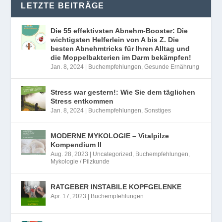
LETZTE BEITRÄGE
Die 55 effektivsten Abnehm-Booster: Die
wichtigsten Helferlein von A bis Z. Die
besten Abnehmtricks für Ihren Alltag und
die Moppelbakterien im Darm bekämpfen!
Jan. 8, 2024
|
Buchempfehlungen
,
Gesunde Ernährung
Stress war gestern!: Wie Sie dem täglichen
Stress entkommen
Jan. 8, 2024
|
Buchempfehlungen
,
Sonstiges
MODERNE MYKOLOGIE – Vitalpilze
Kompendium II
Aug. 28, 2023
|
Uncategorized
,
Buchempfehlungen
,
Mykologie / Pilzkunde
RATGEBER INSTABILE KOPFGELENKE
Apr. 17, 2023
|
Buchempfehlungen