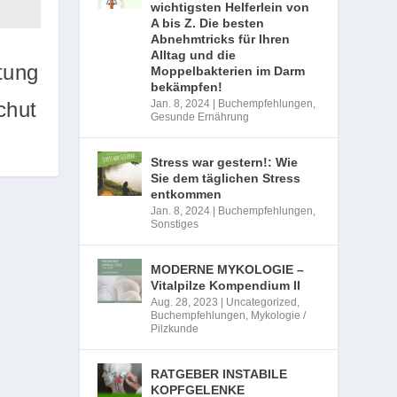
wichtigsten Helferlein von
A bis Z. Die besten
Abnehmtricks für Ihren
Alltag und die
tung
Moppelbakterien im Darm
bekämpfen!
chut
Jan. 8, 2024
|
Buchempfehlungen
,
Gesunde Ernährung
Stress war gestern!: Wie
Sie dem täglichen Stress
entkommen
Jan. 8, 2024
|
Buchempfehlungen
,
Sonstiges
MODERNE MYKOLOGIE –
Vitalpilze Kompendium II
Aug. 28, 2023
|
Uncategorized
,
Buchempfehlungen
,
Mykologie /
Pilzkunde
RATGEBER INSTABILE
KOPFGELENKE