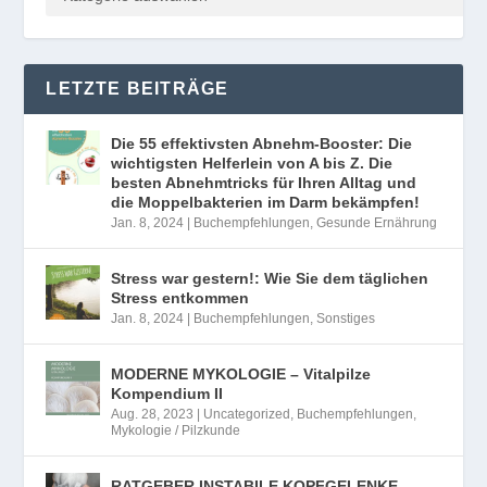
LETZTE BEITRÄGE
Die 55 effektivsten Abnehm-Booster: Die
wichtigsten Helferlein von A bis Z. Die
besten Abnehmtricks für Ihren Alltag und
die Moppelbakterien im Darm bekämpfen!
Jan. 8, 2024
|
Buchempfehlungen
,
Gesunde Ernährung
Stress war gestern!: Wie Sie dem täglichen
Stress entkommen
Jan. 8, 2024
|
Buchempfehlungen
,
Sonstiges
MODERNE MYKOLOGIE – Vitalpilze
Kompendium II
Aug. 28, 2023
|
Uncategorized
,
Buchempfehlungen
,
Mykologie / Pilzkunde
RATGEBER INSTABILE KOPFGELENKE