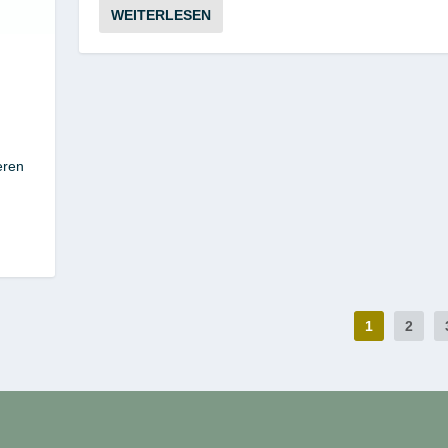
WEITERLESEN
eren
1
2