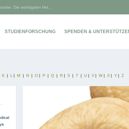
oster: Die wichtigsten Hel...
STUDIENFORSCHUNG
SPENDEN & UNTERSTÜTZE
|
K
|
L
|
M
|
N
|
O
|
P
|
Q
|
R
|
S
|
T
|
U
|
V
|
W
|
X
|
Y
|
Z
 -
dical
ya