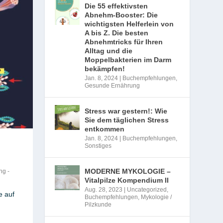
Die 55 effektivsten
Abnehm-Booster: Die
wichtigsten Helferlein von
A bis Z. Die besten
Abnehmtricks für Ihren
Alltag und die
Moppelbakterien im Darm
bekämpfen!
Jan. 8, 2024
|
Buchempfehlungen
,
Gesunde Ernährung
Stress war gestern!: Wie
Sie dem täglichen Stress
entkommen
Jan. 8, 2024
|
Buchempfehlungen
,
Sonstiges
MODERNE MYKOLOGIE –
ng -
Vitalpilze Kompendium II
Aug. 28, 2023
|
Uncategorized
,
e auf
Buchempfehlungen
,
Mykologie /
Pilzkunde