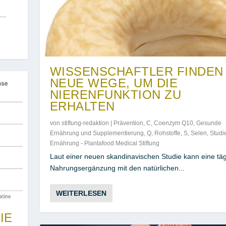
..
WISSENSCHAFTLER FINDEN
NEUE WEGE, UM DIE
NIERENFUNKTION ZU
ERHALTEN
von
stiftung-redaktion
|
Prävention
,
C
,
Coenzym Q10
,
Gesunde
Ernährung und Supplementierung
,
Q
,
Rohstoffe
,
S
,
Selen
,
Studi
Ernährung - Plantafood Medical Stiftung
Laut einer neuen skandinavischen Studie kann eine täg
Nahrungsergänzung mit den natürlichen...
WEITERLESEN
IE