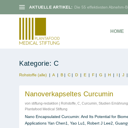
AKTUELLE ARTIKEL:
Die 55 effektivsten Abnehm-Bo
HOME
Kategorie:
C
Rohstoffe (alle)
|
A
|
B
|
C
|
D
|
E
|
F
|
G
|
H
|
I
|
J
Nanoverkapseltes Curcumin
von
stiftung-redaktion
|
Rohstoffe
,
C
,
Curcumin
,
Studien Ernährung
Plantafood Medical Stiftung
Nano Encapsulated Curcumin: And Its Potential for Biome
Applications Yan Chen1, Yao Lu1, Robert J Lee2, Guang