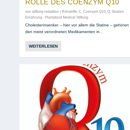
ROLLE DES COENZYM Q10
von
stiftung-redaktion
|
Rohstoffe
,
C
,
Coenzym Q10
,
Q
,
Studien
Ernährung - Plantafood Medical Stiftung
Cholesterinsenker – hier vor allem die Statine – gehören
den meist verordneten Medikamenten in...
WEITERLESEN