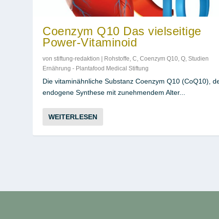
Coenzym Q10 Das vielseitige
Power-Vitaminoid
von
stiftung-redaktion
|
Rohstoffe
,
C
,
Coenzym Q10
,
Q
,
Studien
Ernährung - Plantafood Medical Stiftung
Die vitaminähnliche Substanz Coenzym Q10 (CoQ10), d
endogene Synthese mit zunehmendem Alter...
WEITERLESEN