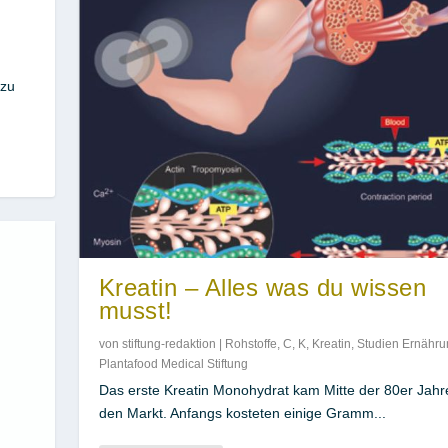
 zu
Kreatin – Alles was du wissen
musst!
von
stiftung-redaktion
|
Rohstoffe
,
C
,
K
,
Kreatin
,
Studien Ernähru
Plantafood Medical Stiftung
Das erste Kreatin Monohydrat kam Mitte der 80er Jahr
den Markt. Anfangs kosteten einige Gramm...