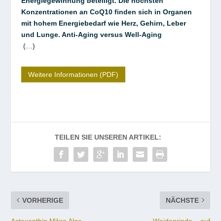
Energiegewinnung beteiligt. Die höchsten
Konzentrationen an CoQ10 finden sich in Organen
mit hohem Energiebedarf wie Herz, Gehirn, Leber
und Lunge. Anti-Aging versus Well-Aging
(…)
Weitere Informationen (PDF)
TEILEN SIE UNSEREN ARTIKEL:
VORHERIGE
NÄCHSTE
Astaxanthin Mikro Alge-
Weidenrinde – auf