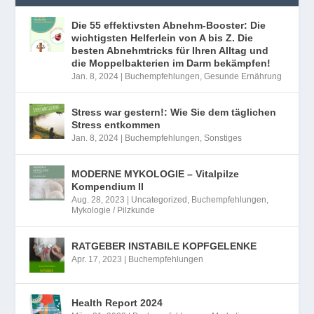
Die 55 effektivsten Abnehm-Booster: Die
wichtigsten Helferlein von A bis Z. Die
besten Abnehmtricks für Ihren Alltag und
die Moppelbakterien im Darm bekämpfen!
Jan. 8, 2024
|
Buchempfehlungen
,
Gesunde Ernährung
Stress war gestern!: Wie Sie dem täglichen
Stress entkommen
Jan. 8, 2024
|
Buchempfehlungen
,
Sonstiges
MODERNE MYKOLOGIE – Vitalpilze
Kompendium II
Aug. 28, 2023
|
Uncategorized
,
Buchempfehlungen
,
Mykologie / Pilzkunde
RATGEBER INSTABILE KOPFGELENKE
Apr. 17, 2023
|
Buchempfehlungen
Health Report 2024