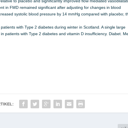
elative to placebo and significantly improved flow mediated vasodilatat
t in FMD remained significant after adjusting for changes in blood
ecreased systolic blood pressure by 14 mmHg compared with placebo; th
patients with Type 2 diabetes during winter in Scotland. A single large
 in patients with Type 2 diabetes and vitamin D insufficiency. Diabet. M
TIKEL: