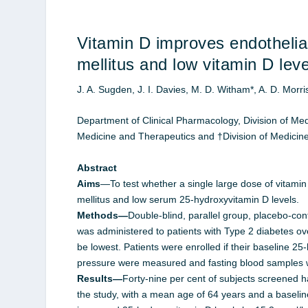
Vitamin D improves endothelial
mellitus and low vitamin D leve
J. A. Sugden, J. I. Davies, M. D. Witham*, A. D. Morri
Department of Clinical Pharmacology, Division of Med
Medicine and Therapeutics and †Division of Medicin
Abstract
Aims
—To test whether a single large dose of vitamin
mellitus and low serum 25-hydroxyvitamin D levels.
Methods—
Double-blind, parallel group, placebo-con
was administered to patients with Type 2 diabetes ove
be lowest. Patients were enrolled if their baseline 2
pressure were measured and fasting blood samples we
Results—
Forty-nine per cent of subjects screened h
the study, with a mean age of 64 years and a baselin