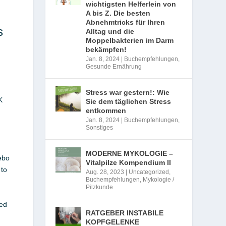
wichtigsten Helferlein von
A bis Z. Die besten
Abnehmtricks für Ihren
s
Alltag und die
Moppelbakterien im Darm
bekämpfen!
Jan. 8, 2024
|
Buchempfehlungen
,
Gesunde Ernährung
Stress war gestern!: Wie
K
Sie dem täglichen Stress
entkommen
Jan. 8, 2024
|
Buchempfehlungen
,
Sonstiges
MODERNE MYKOLOGIE –
cebo
Vitalpilze Kompendium II
 to
Aug. 28, 2023
|
Uncategorized
,
Buchempfehlungen
,
Mykologie /
Pilzkunde
ted
RATGEBER INSTABILE
KOPFGELENKE