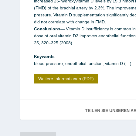
increased 25-hydroxyvitamin D levels by 15.3 nmol/l r
(FMD) of the brachial artery by 2.3%. The improvemen
pressure. Vitamin D supplementation significantly d
did not correlate with change in FMD.
Conclusions—
Vitamin D insufficiency is common in 
dose of oral vitamin D2 improves endothelial function
25, 320–325 (2008)
Keywords
blood pressure, endothelial function, vitamin D (…)
Weitere Informationen (PDF)
TEILEN SIE UNSEREN AR