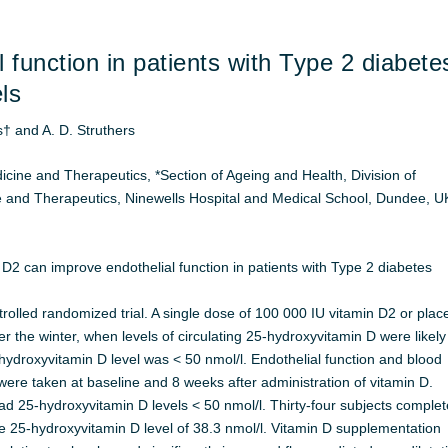
 function in patients with Type 2 diabete
ls
s† and A. D. Struthers
icine and Therapeutics, *Section of Ageing and Health, Division of
e and Therapeutics, Ninewells Hospital and Medical School, Dundee, U
 D2 can improve endothelial function in patients with Type 2 diabetes
trolled randomized trial. A single dose of 100 000 IU vitamin D2 or pla
r the winter, when levels of circulating 25-hydroxyvitamin D were likely
5-hydroxyvitamin D level was < 50 nmol/l. Endothelial function and blood
re taken at baseline and 8 weeks after administration of vitamin D.
ad 25-hydroxyvitamin D levels < 50 nmol/l. Thirty-four subjects comple
e 25-hydroxyvitamin D level of 38.3 nmol/l. Vitamin D supplementation