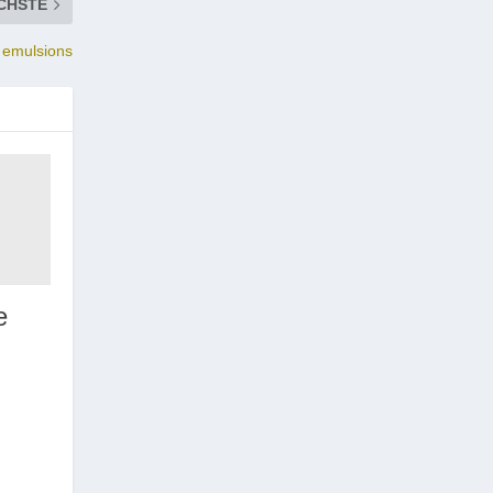
CHSTE
c emulsions
e