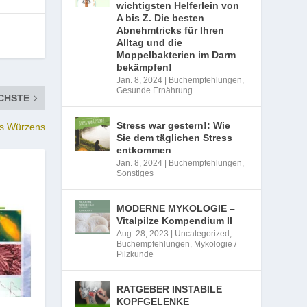
wichtigsten Helferlein von
A bis Z. Die besten
Abnehmtricks für Ihren
Alltag und die
Moppelbakterien im Darm
bekämpfen!
Jan. 8, 2024
|
Buchempfehlungen
,
Gesunde Ernährung
CHSTE
Stress war gestern!: Wie
es Würzens
Sie dem täglichen Stress
entkommen
Jan. 8, 2024
|
Buchempfehlungen
,
Sonstiges
MODERNE MYKOLOGIE –
Vitalpilze Kompendium II
Aug. 28, 2023
|
Uncategorized
,
Buchempfehlungen
,
Mykologie /
Pilzkunde
RATGEBER INSTABILE
KOPFGELENKE