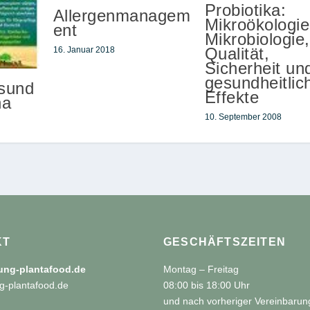
Probiotika:
Allergenmanagem
Mikroökologie
ent
Mikrobiologie,
Qualität,
16. Januar 2018
Sicherheit un
gesundheitlic
esund
Effekte
ha
10. September 2008
KT
GESCHÄFTSZEITEN
tung-plantafood.de
Montag – Freitag
g-plantafood.de
08:00 bis 18:00 Uhr
und nach vorheriger Vereinbarun