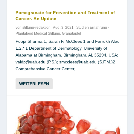
Pomegranate for Prevention and Treatment of
Cancer: An Update
von
stiftung-redaktion
|
Aug. 3, 2021
|
Studien Ernährung -
Plantafood Medical Stiftung
,
Granatapfel
Pooja Sharma 1, Sarah F. McClees 1 and Farrukh Afaq
1,2,* 1 Department of Dermatology, University of
Alabama at Birmingham, Birmingham, AL 35294, USA;
vaidp@uab.edu (P.S.); smcclees@uab.edu (S.F.M.)2
Comprehensive Cancer Center,...
WEITERLESEN