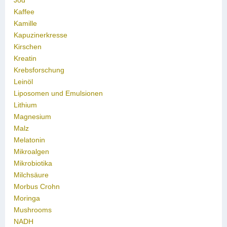
Jod
Kaffee
Kamille
Kapuzinerkresse
Kirschen
Kreatin
Krebsforschung
Leinöl
Liposomen und Emulsionen
Lithium
Magnesium
Malz
Melatonin
Mikroalgen
Mikrobiotika
Milchsäure
Morbus Crohn
Moringa
Mushrooms
NADH