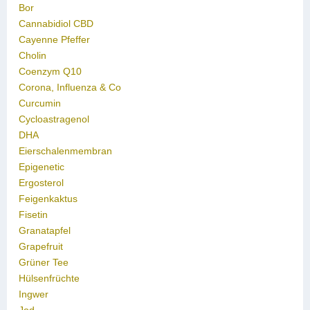
Bor
Cannabidiol CBD
Cayenne Pfeffer
Cholin
Coenzym Q10
Corona, Influenza & Co
Curcumin
Cycloastragenol
DHA
Eierschalenmembran
Epigenetic
Ergosterol
Feigenkaktus
Fisetin
Granatapfel
Grapefruit
Grüner Tee
Hülsenfrüchte
Ingwer