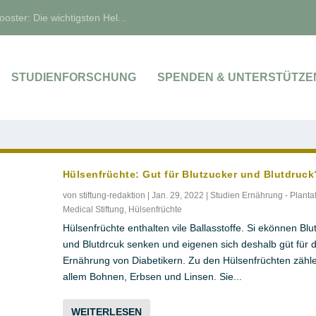
oster: Die wichtigsten Hel...
STUDIENFORSCHUNG
SPENDEN & UNTERSTÜTZE
Hülsenfrüchte: Gut für Blutzucker und Blutdruck
von
stiftung-redaktion
|
Jan. 29, 2022
|
Studien Ernährung - Planta
Medical Stiftung
,
Hülsenfrüchte
Hülsenfrüchte enthalten vile Ballasstoffe. Si ekönnen Blu
und Blutdrcuk senken und eigenen sich deshalb güt für d
Ernährung von Diabetikern. Zu den Hülsenfrüchten zähl
allem Bohnen, Erbsen und Linsen. Sie...
WEITERLESEN