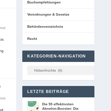
Buchempfehlungen
Verordnungen & Gesetze
Behördenverzeichnis
food
Recht
cts
ong
KATEGORIEN-NAVIGATION
g
LETZTE BEITRÄGE
food
Die 55 effektivsten
Abnehm-Booster: Die
ed