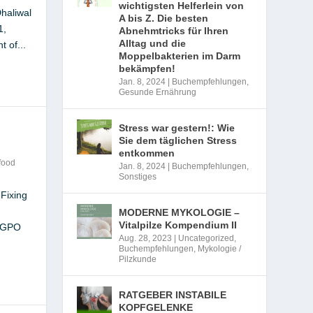
wichtigsten Helferlein von
haliwal
A bis Z. Die besten
1,
Abnehmtricks für Ihren
Alltag und die
 of...
Moppelbakterien im Darm
bekämpfen!
Jan. 8, 2024
|
Buchempfehlungen
,
Gesunde Ernährung
Stress war gestern!: Wie
Sie dem täglichen Stress
entkommen
food
Jan. 8, 2024
|
Buchempfehlungen
,
Sonstiges
Fixing
MODERNE MYKOLOGIE –
Vitalpilze Kompendium II
, GPO
Aug. 28, 2023
|
Uncategorized
,
Buchempfehlungen
,
Mykologie /
Pilzkunde
RATGEBER INSTABILE
KOPFGELENKE