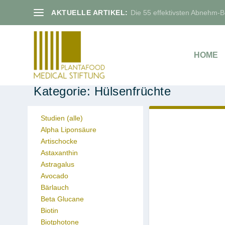
AKTUELLE ARTIKEL:
Die 55 effektivsten Abnehm-Bo
HOME
Kategorie:
Hülsenfrüchte
Studien (alle)
Alpha Liponsäure
Artischocke
Astaxanthin
Astragalus
Avocado
Bärlauch
Beta Glucane
Biotin
Biotphotone