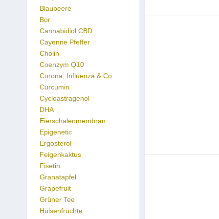
Blaubeere
Bor
Cannabidiol CBD
Cayenne Pfeffer
Cholin
Coenzym Q10
Corona, Influenza & Co
Curcumin
Cycloastragenol
DHA
Eierschalenmembran
Epigenetic
Ergosterol
Feigenkaktus
Fisetin
Granatapfel
Grapefruit
Grüner Tee
Hülsenfrüchte