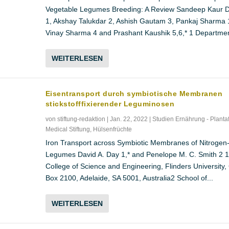
Vegetable Legumes Breeding: A Review Sandeep Kaur D
1, Akshay Talukdar 2, Ashish Gautam 3, Pankaj Sharma 
Vinay Sharma 4 and Prashant Kaushik 5,6,* 1 Department
WEITERLESEN
Eisentransport durch symbiotische Membranen
stickstofffixierender Leguminosen
von
stiftung-redaktion
|
Jan. 22, 2022
|
Studien Ernährung - Planta
Medical Stiftung
,
Hülsenfrüchte
Iron Transport across Symbiotic Membranes of Nitrogen-
Legumes David A. Day 1,* and Penelope M. C. Smith 2 1
College of Science and Engineering, Flinders University
Box 2100, Adelaide, SA 5001, Australia2 School of...
WEITERLESEN