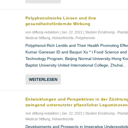
Polyphenolreiche Linsen und ihre
gesundheitsfördernde Wirkung
von
stiftung-redaktion
|
Jan. 22, 2022
|
Studien Ernährung - Planta
Medical Stiftung
,
Hülsenfrüchte
,
Polyphenole
Polyphenol-Rich Lentils and Their Health Promoting Effe
Kumar Ganesan ID and Baojun Xu * I Food Science and
Technology Program, Beijing Normal University-Hong K
Baptist University United International College, Zhuhai...
WEITERLESEN
Entwicklungen und Perspektiven in der Züchtun
zwingend unternutzter pflanzlicher Leguminosen
von
stiftung-redaktion
|
Jan. 22, 2022
|
Studien Ernährung - Planta
Medical Stiftung
,
Hülsenfrüchte
Developments and Prospects in Imperative Underexploit