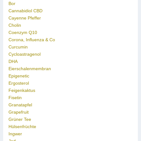
Bor
Cannabidiol CBD
Cayenne Pfeffer
Cholin
Coenzym Q10
Corona, Influenza & Co
Curcumin
Cycloastragenol
DHA
Eierschalenmembran
Epigenetic
Ergosterol
Feigenkaktus
Fisetin
Granatapfel
Grapefruit
Grüner Tee
Hülsenfrüchte
Ingwer