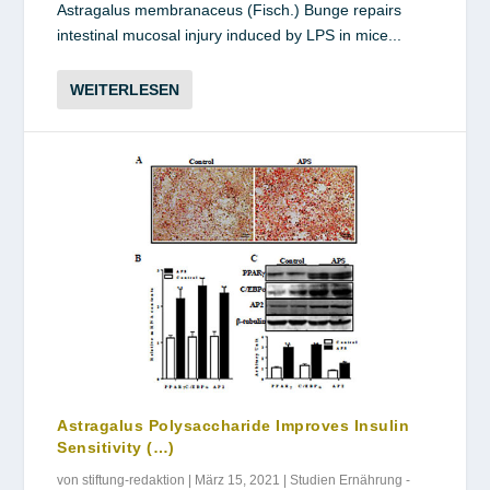
Astragalus membranaceus (Fisch.) Bunge repairs
intestinal mucosal injury induced by LPS in mice...
WEITERLESEN
Astragalus Polysaccharide Improves Insulin
Sensitivity (…)
von
stiftung-redaktion
|
März 15, 2021
|
Studien Ernährung -