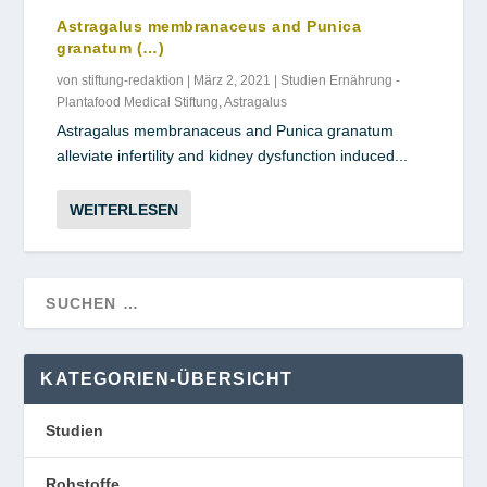
Astragalus membranaceus and Punica
granatum (…)
von
stiftung-redaktion
|
März 2, 2021
|
Studien Ernährung -
Plantafood Medical Stiftung
,
Astragalus
Astragalus membranaceus and Punica granatum
alleviate infertility and kidney dysfunction induced...
WEITERLESEN
KATEGORIEN-ÜBERSICHT
Studien
Rohstoffe