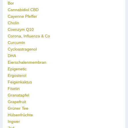
Bor
Cannabidiol CBD
Cayenne Pfeffer
Cholin
Coenzym Q10
Corona, Influenza & Co
Curcumin
Cycloastragenol
DHA
Eierschalenmembran
Epigenetic
Ergosterol
Feigenkaktus
Fisetin
Granatapfel
Grapefruit
Grüner Tee
Hülsenfrüchte
Ingwer