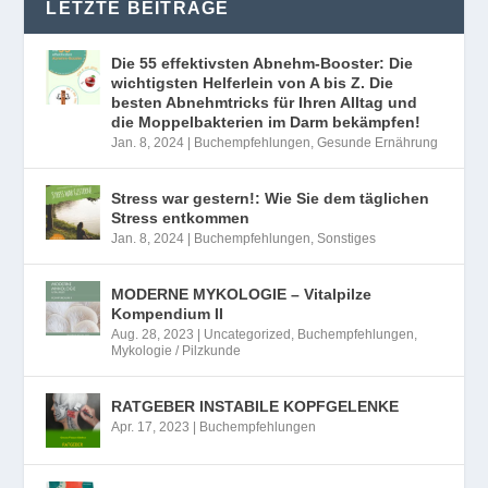
LETZTE BEITRÄGE
Die 55 effektivsten Abnehm-Booster: Die
wichtigsten Helferlein von A bis Z. Die
besten Abnehmtricks für Ihren Alltag und
die Moppelbakterien im Darm bekämpfen!
Jan. 8, 2024
|
Buchempfehlungen
,
Gesunde Ernährung
Stress war gestern!: Wie Sie dem täglichen
Stress entkommen
Jan. 8, 2024
|
Buchempfehlungen
,
Sonstiges
MODERNE MYKOLOGIE – Vitalpilze
Kompendium II
Aug. 28, 2023
|
Uncategorized
,
Buchempfehlungen
,
Mykologie / Pilzkunde
RATGEBER INSTABILE KOPFGELENKE
Apr. 17, 2023
|
Buchempfehlungen