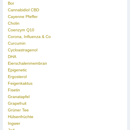
Bor
Cannabidiol CBD
Cayenne Pfeffer
Cholin
Coenzym Q10
Corona, Influenza & Co
Curcumin
Cycloastragenol
DHA
Eierschalenmembran
Epigenetic
Ergosterol
Feigenkaktus
Fisetin
Granatapfel
Grapefruit
Grüner Tee
Hülsenfrüchte
Ingwer