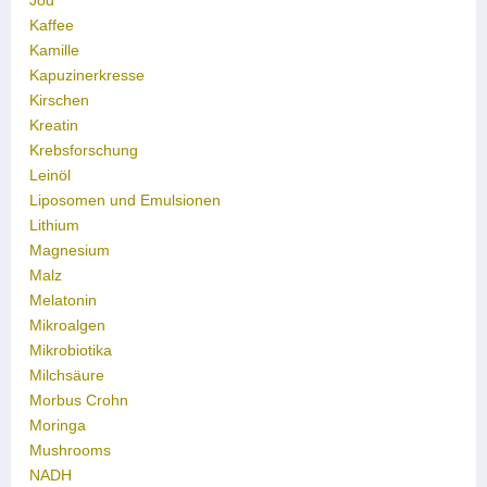
Jod
Kaffee
Kamille
Kapuzinerkresse
Kirschen
Kreatin
Krebsforschung
Leinöl
Liposomen und Emulsionen
Lithium
Magnesium
Malz
Melatonin
Mikroalgen
Mikrobiotika
Milchsäure
Morbus Crohn
Moringa
Mushrooms
NADH