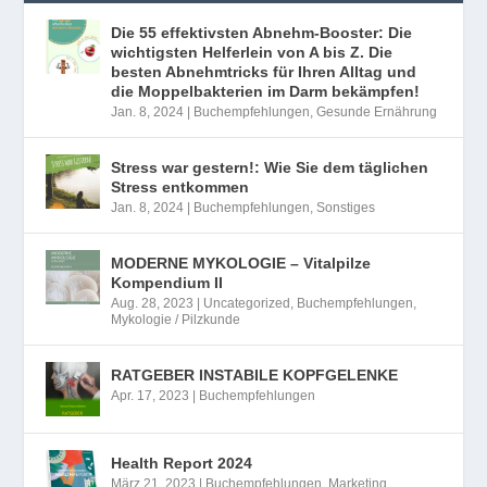
Die 55 effektivsten Abnehm-Booster: Die
wichtigsten Helferlein von A bis Z. Die
besten Abnehmtricks für Ihren Alltag und
die Moppelbakterien im Darm bekämpfen!
Jan. 8, 2024
|
Buchempfehlungen
,
Gesunde Ernährung
Stress war gestern!: Wie Sie dem täglichen
Stress entkommen
Jan. 8, 2024
|
Buchempfehlungen
,
Sonstiges
MODERNE MYKOLOGIE – Vitalpilze
Kompendium II
Aug. 28, 2023
|
Uncategorized
,
Buchempfehlungen
,
Mykologie / Pilzkunde
RATGEBER INSTABILE KOPFGELENKE
Apr. 17, 2023
|
Buchempfehlungen
Health Report 2024
März 21, 2023
|
Buchempfehlungen
,
Marketing