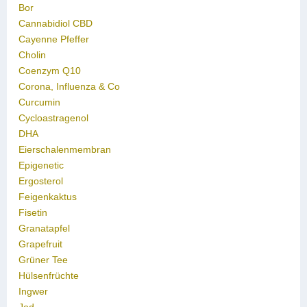
Bor
Cannabidiol CBD
Cayenne Pfeffer
Cholin
Coenzym Q10
Corona, Influenza & Co
Curcumin
Cycloastragenol
DHA
Eierschalenmembran
Epigenetic
Ergosterol
Feigenkaktus
Fisetin
Granatapfel
Grapefruit
Grüner Tee
Hülsenfrüchte
Ingwer