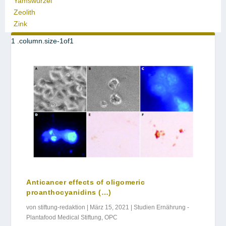
Yamswurzel
Zeolith
Zink
Anticancer effects of oligomeric
proanthocyanidins (…)
von
stiftung-redaktion
|
März 15, 2021
|
Studien Ernährung -
Plantafood Medical Stiftung
,
OPC